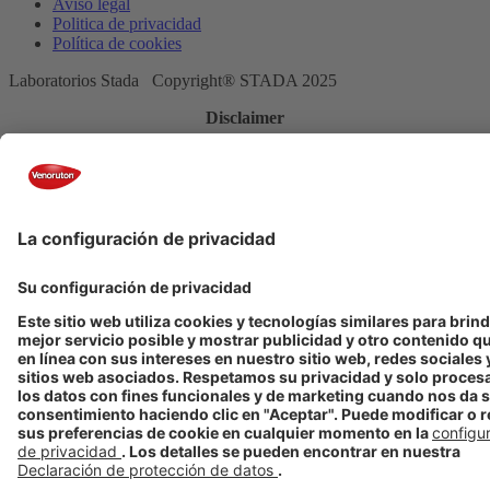
Aviso legal
Politica de privacidad
Política de cookies
Laboratorios Stada Copyright® STADA 2025
Disclaimer
El contenido de esta página web está dirigido exclusivamente para el
público de España.
Aviso de farmacovigilancia: Este canal no ha sido diseñado para la
notificación de efectos adversos. Si presenta un efecto adverso,
consulte con su médico o farmacéutico. Puede notificar efectos
adversos directamente a STADA en el teléfono 93.473.88.89 o en el
email
farmacovigilancia@stada.es
o a la Agencia Española de
Productos Sanitarios en la
dirección
www.notificaram.es
CHESP/CHVNRTN/0011/16a