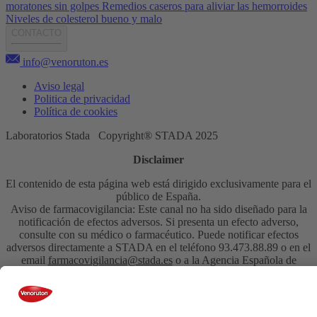
moratones sin golpes
Remedios caseros para aliviar las hemorroides
Niveles de colesterol bueno y malo
CONTACTO
info@venoruton.es
Aviso legal
Politica de privacidad
Política de cookies
Laboratorios Stada Copyright® STADA 2025
Disclaimer
El contenido de esta página web está dirigido exclusivamente para el
público de España.
Aviso de farmacovigilancia: Este canal no ha sido diseñado para la
notificación de efectos adversos. Si presenta un efecto adverso,
consulte con su médico o farmacéutico. Puede notificar efectos
adversos directamente a STADA en el teléfono 93.473.88.89 o en el
email
farmacovigilancia@stada.es
o a la Agencia Española de
Productos Sanitarios en la
dirección
www.notificaram.es
CHESP/CHVNRTN/0011/16a