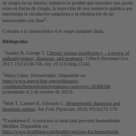
de sangre en su interior, entonces es posible que necesites una ayuda
extra en forma de cirugía, la inyección de una sustancia química que
interrumpa la circulación sanguínea o la eliminación de las
3
hemorroides con láser
.
Consulta a tu farmacéutico si te surge cualquier duda.
Bibliografía:
1
Santler B, Goerge T.
Chronic venous insufficiency – a review of
pathophysiology, diagnosis, and treatment
.
J Dtsch Dermatol Ges
.
2017; 15(5):538-556. doi: 10.1111/ddg.13242.
2
Mayo Clinic. Hemorroides. Disponible en:
https://www.mayoclinic.org/es/diseases-
conditions/hemorrhoids/symptoms-causes/syc-20360268
(consultado el 2 de octubre de 2023).
3
Mott T, Latimer K, Edwards C.
Hemorrhoids: diagnosis and
treatment options
.
Am Fam Physician
. 2018; 97(3):172-179.
4
Cronkleton E. 6 exercises to treat (and prevent) hemorrhoids.
Medline. Disponible en:
https://www.healthline.com/health/exercises-for-hemorrhoids