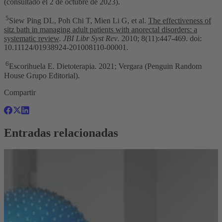
(consultado el 2 de octubre de 2023).
5
Siew Ping DL, Poh Chi T, Mien Li G, et al.
The effectiveness of
sitz bath in managing adult patients with anorectal disorders: a
systematic review
.
JBI Libr Syst Rev
. 2010; 8(11):447-469. doi:
10.11124/01938924-201008110-00001.
6
Escorihuela E. Dietoterapia. 2021; Vergara (Penguin Random
House Grupo Editorial).
Compartir
Entradas relacionadas