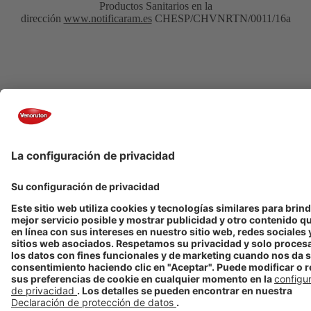
Productos Sanitarios en la
dirección
www.notificaram.es
CHESP/CHVNRTN/0011/16a