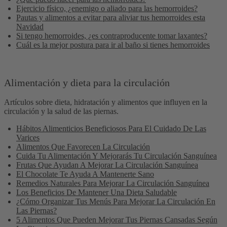
Ejercicio físico, ¿enemigo o aliado para las hemorroides?
Pautas y alimentos a evitar para aliviar tus hemorroides esta
Navidad
Si tengo hemorroides, ¿es contraproducente tomar laxantes?
Cuál es la mejor postura para ir al baño si tienes hemorroides
Alimentación y dieta para la circulación
Artículos sobre dieta, hidratación y alimentos que influyen en la
circulación y la salud de las piernas.
Hábitos Alimenticios Beneficiosos Para El Cuidado De Las
Varices
Alimentos Que Favorecen La Circulación
Cuida Tu Alimentación Y Mejorarás Tu Circulación Sanguínea
Frutas Que Ayudan A Mejorar La Circulación Sanguínea
El Chocolate Te Ayuda A Mantenerte Sano
Remedios Naturales Para Mejorar La Circulación Sanguínea
Los Beneficios De Mantener Una Dieta Saludable
¿Cómo Organizar Tus Menús Para Mejorar La Circulación En
Las Piernas?
5 Alimentos Que Pueden Mejorar Tus Piernas Cansadas Según