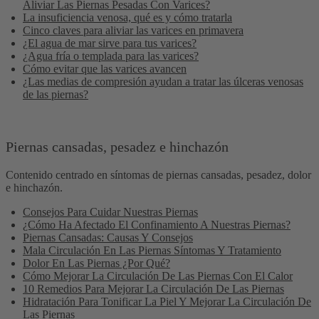
Aliviar Las Piernas Pesadas Con Varices?
La insuficiencia venosa, qué es y cómo tratarla
Cinco claves para aliviar las varices en primavera
¿El agua de mar sirve para tus varices?
¿Agua fría o templada para las varices?
Cómo evitar que las varices avancen
¿Las medias de compresión ayudan a tratar las úlceras venosas
de las piernas?
Piernas cansadas, pesadez e hinchazón
Contenido centrado en síntomas de piernas cansadas, pesadez, dolor
e hinchazón.
Consejos Para Cuidar Nuestras Piernas
¿Cómo Ha Afectado El Confinamiento A Nuestras Piernas?
Piernas Cansadas: Causas Y Consejos
Mala Circulación En Las Piernas Síntomas Y Tratamiento
Dolor En Las Piernas ¿Por Qué?
Cómo Mejorar La Circulación De Las Piernas Con El Calor
10 Remedios Para Mejorar La Circulación De Las Piernas
Hidratación Para Tonificar La Piel Y Mejorar La Circulación De
Las Piernas