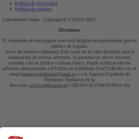
Politica de privacidad
Política de cookies
Laboratorios Stada Copyright® STADA 2025
Disclaimer
El contenido de esta página web está dirigido exclusivamente para el
público de España.
Aviso de farmacovigilancia: Este canal no ha sido diseñado para la
notificación de efectos adversos. Si presenta un efecto adverso,
consulte con su médico o farmacéutico. Puede notificar efectos
adversos directamente a STADA en el teléfono 93.473.88.89 o en el
email
farmacovigilancia@stada.es
o a la Agencia Española de
Productos Sanitarios en la
dirección
www.notificaram.es
CHESP/CHVNRTN/0011/16a