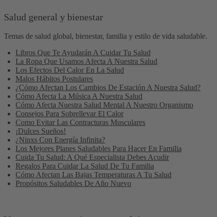
Salud general y bienestar
Temas de salud global, bienestar, familia y estilo de vida saludable.
Libros Que Te Ayudarán A Cuidar Tu Salud
La Ropa Que Usamos Afecta A Nuestra Salud
Los Efectos Del Calor En La Salud
Malos Hábitos Postulares
¿Cómo Afectan Los Cambios De Estación A Nuestra Salud?
Cómo Afecta La Música A Nuestra Salud
Cómo Afecta Nuestra Salud Mental A Nuestro Organismo
Consejos Para Sobrellevar El Calor
Como Evitar Las Contracturas Musculares
¡Dulces Sueños!
¿Ninxs Con Energía Infinita?
Los Mejores Planes Saludables Para Hacer En Familia
Cuida Tu Salud: A Qué Especialista Debes Acudir
Regalos Para Cuidar La Salud De Tu Familia
Cómo Afectan Las Bajas Temperaturas A Tu Salud
Propósitos Saludables De Año Nuevo