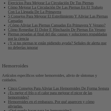
Ejercicios Para Mejorar La Circulación De Tus Piernas
Cómo Mejorar La Circulación De Las Piernas En El Trabajo
Con La Llegada De La Primavera
5 Consejos Para Mejorar El Estreñimiento Y Aliviar Las Piernas
Cansadas
¿Cómo Aliviar Las Piernas Cansadas En Primavera Y Verano?
Cómo Remediar El Dolor E Hinchazón De Piernas En Verano
Piernas pesadas al final del día: causas y soluciones respaldadas
por la ciencia
¿Y si tus piernas te están pidiendo ayuda? Señales de alerta que
no deberías ignorar
Hemorroides
Artículos específicos sobre hemorroides, alivio de síntomas y
cuidados.
Cinco Consejos Para Aliviar Las Hemorroides De Forma Segura
¿Es mejor el frío o el calor para mejorar el picor de las
hemorroides?
Hemorroides en el embarazo. Por qué aparecen y cómo
aliviarlas.
¿Qué puedo hacer para las hemorroides?