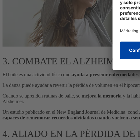
3. COMBATE EL ALZHEIMER Y
El baile es una actividad física que
ayuda a prevenir enfermedades q
La danza puede ayudar a revertir la pérdida de volumen en el hipocamp
Cuando se aprenden rutinas de baile, se
mejora la memoria
y la habi
Alzheimer.
Un estudio publicado en el New England Journal de Medicina, conc
capaces de rememorar recuerdos olvidados cuando vuelven a senti
4. ALIADO EN LA PÉRDIDA DE