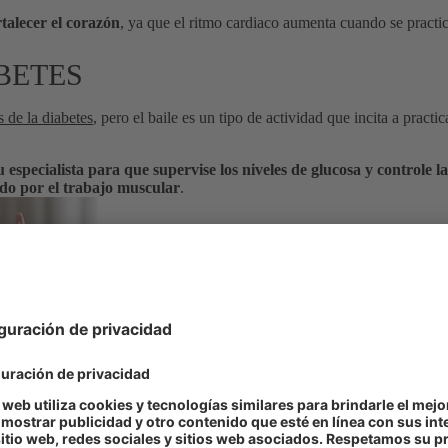
rtalecer el corazón
, ya que el ritmo cardiaco aumenta cuando se practica
BETES
 de la diabetes
, pero el baile es un tipo de actividad que incita a practi
 especialista para que supervise los niveles de glucosa y controle l
do por el trabajo muscular
.