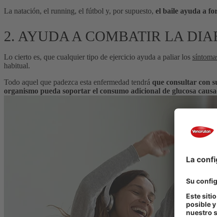
La natación, el running, el fútbol y, por supuesto,
el baile ayuda a fo
2. AYUDA A COMBATIR LA DIA
Lo cierto es, que cualquier tipo de ejercicio ayuda a paliar los
síntomas
habitual.
Todo aquel que padezca esta enfermedad tendrá
que consultar con su
organismo pueda soportar el consumo adicional de glucosa causa