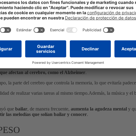
 AYUDA A LA MEMORIA
ue afectan al cerebro, como el Alzheimer
.
o, la parte del cerebro que controla la memoria, lo que evitaría padece
lidad de realizar varias tareas al mismo tiempo.Además, la música y el
luyó que
bailar
, de manera frecuente,
aumenta la agudeza mental
y qu
r las melodías que solían bailar y conocer
.
 PESO