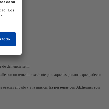
r de demencia senil.
 baile son un remedio excelente para aquellas personas que padecen
e gracias al baile y a la música,
las personas con Alzheimer son