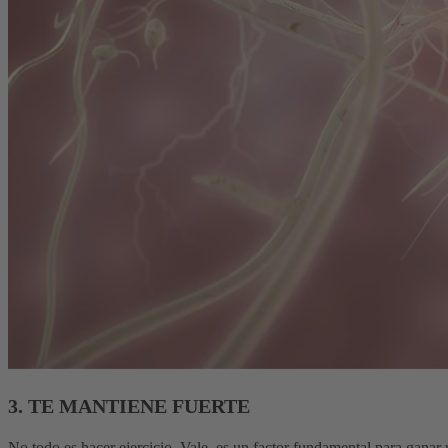
3. TE MANTIENE FUERTE
No todo es hacer ejercicio. Vale, es un factor fundamental para ganar