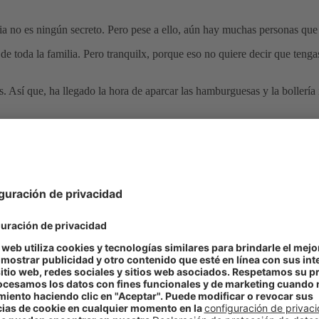
lia no es ningún secreto. Pero pese a ello, aún hay muchas personas qu
de toda la familia. Pero tranquilx, porque eso no quiere decir que teng
. Así que, ha llegado la hora de aparcar las hamburguesas y la bollería 
ar algunos de los
beneficios
que percibirás en la salud de toda la famil
 afecta en el estado de ánimo.
rutos secos
que te ayudarán a
mejorar tu estado de ánimo
. Si estás 
cambios, será suficiente.
Sustituir la leche de vaca por leche de aven
iene menos calorías.
más, has tenido que parar y tomarte una onza de chocolate o un puñado
 sensación de felicidad y bienestar.