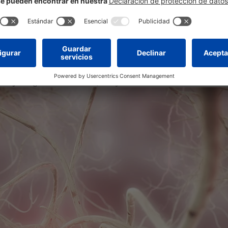
 TENSIONES
educir el deterioro de la memoria
y a
mejorar la capacidad de conc
a una
mayor productividad.
inar la grasa que no quieres que este ahí, también debes de ejercitar el
 flujo sanguíneo del cerebro
, influyendo de esta manera en el nivel d