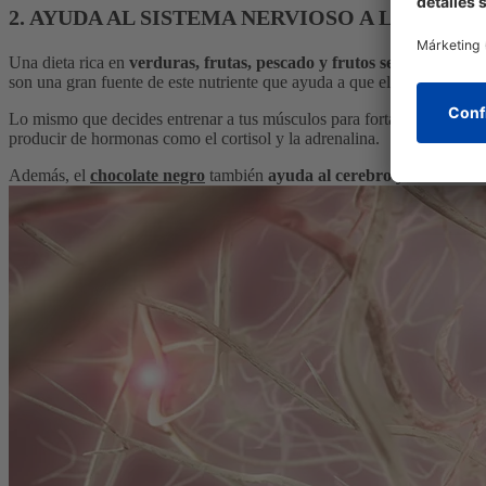
2. AYUDA AL SISTEMA NERVIOSO A LIBERAR
Una dieta rica en
verduras, frutas, pescado y frutos secos
ayuda a
r
son una gran fuente de este nutriente que ayuda a que el
cerebro
teng
Lo mismo que decides entrenar a tus músculos para fortalecerlos y elim
producir de hormonas como el cortisol y la adrenalina.
Además, el
chocolate negro
también
ayuda al cerebro
y
aumenta el