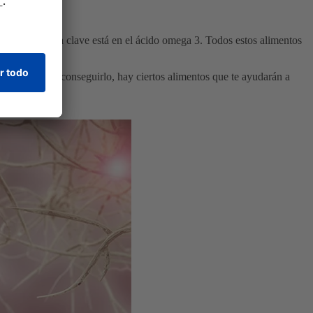
entración.
La clave está en el ácido omega 3. Todos estos alimentos
 cerebro. Para conseguirlo, hay ciertos alimentos que te ayudarán a
e atención.