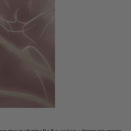
ean ricos en vitamina D y B
te ayudaran a
obtener más energía.