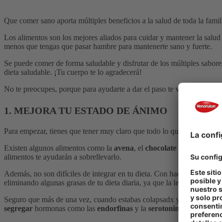
Que comer sano aporta múltiples beneficios a la salud de toda la fami
Los alimentos son los mejores aliados para cuidar y mantener la salud 
menos que tengas que pasar hambre para mantenerte sano y fuerte.
Se puede comer de forma saludable y disfrutar de los múltiples sabores
dieta saludable. ¡Tu cuerpo te lo agradecerá!
No te preocupes, porque para ayudarte a dar el paso te vamos a mostr
1. MEJORA TU ESTADO DE ÁNIMO
Para empezar, tienes que tener muy claro que todo lo que comemos nos
Existen algunos alimentos como la
avena
, el
chocolate negro
o los
f
alimentos te ayudarán a sobrellevarlo.
Además, no son difíciles de integrar en tu dieta. Con hacer pequeños 
eliminando algunas grasas de tu dieta diaria, ya que la leche vegetal t
Seguro que más de una vez, cuando estabas colapsadx y ya no podías 
segregar
hormonas como las
endorfinas
y la
serotonina
que provocan