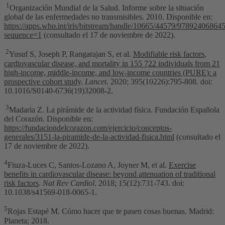
1
Organización Mundial de la Salud. Informe sobre la situación
global de las enfermedades no transmisibles. 2010. Disponible en:
https://apps.who.int/iris/bitstream/handle/10665/44579/97892406864
sequence=1
(consultado el 17 de noviembre de 2022).
2
Yusuf S, Joseph P, Rangarajan S, et al.
Modifiable risk factors,
cardiovascular disease, and mortality in 155 722 individuals from 21
high-income, middle-income, and low-income countries (PURE): a
prospective cohort study
.
Lancet
. 2020; 395(10226):795-808. doi:
10.1016/S0140-6736(19)32008-2.
3
Madaria Z. La pirámide de la actividad física. Fundación Española
del Corazón. Disponible en:
https://fundaciondelcorazon.com/ejercicio/conceptos-
generales/3151-la-piramide-de-la-actividad-fisica.html
(consultado el
17 de noviembre de 2022).
4
Fiuza-Luces C, Santos-Lozano A, Joyner M, et al.
Exercise
benefits in cardiovascular disease: beyond attenuation of traditional
risk factors
.
Nat Rev Cardiol
. 2018; 15(12):731-743. doi:
10.1038/s41569-018-0065-1.
5
Rojas Estapé M. Cómo hacer que te pasen cosas buenas. Madrid:
Planeta; 2018.