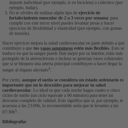
deporte individual (por ejemplo, ir en bicicleta) o colectivo (por
ejemplo, bailar).
No te olvides de realizar algún tipo de
ejercicio de
fortalecimiento muscular de 2 a 3 veces por semana
: para
cumplir con este tercer nivel puedes levantar pesas y hacer
ejercicios de flexibilidad y elasticidad (por ejemplo, con gomas
de tensión).
Hacer ejercicio mejora la salud cardiovascular en parte debido a que
contribuye a que
tus
vasos sanguíneos
estén más flexibles
. Esto se
traduce en que la sangre puede fluir mejor por su interior, estás más
protegido de la aterosclerosis e incluso se generan vasos colaterales
que si se bloquea una arteria principal contribuyen a hacer llegar la
4
sangre al órgano afectado
.
Por cierto,
aunque el sueño se considera un estado sedentario es
importante que no lo descuides para mejorar tu salud
cardiovascular
. Lo ideal es que cada noche hagas cuatro o cinco
ciclos de sueño (un ciclo equivale a 90 minutos) para tener un
descanso completo de calidad. Esto significa que si, por ejemplo, te
acuestas a las 23:00h, lo recomendable sería que te levantes a las
5
07:30h
.
Bibliografía: