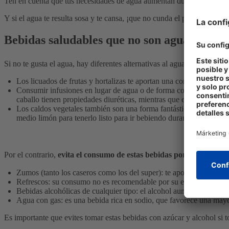
Ten en cuenta que tus necesidades de agua aumentan durante el verano 
Y si el agua te resulta sosa y te cansa, ¡que no cunda el pánico!
Bebidas saludables que no son agua
Si no te gusta el agua, hay diferentes alternativas al agua como
los li
Los licuados de frutas y hortalizas te aportan una concentración 
Consumir infusiones en lugar de agua o de forma complementaria ta
caballo tienen propiedades diuréticas, mientras que el comino y el 
Los caldos vegetales también son una forma fantástica de aumentar 
medio limón para tenerlo listo para ir bebiendo durante el día.
Por el contrario,
evita el consumo de estas bebidas porque engord
Zumos (tanto los caseros como los del super): te aportan pocos nu
Refrescos: su consumo no es recomendable por su elevada cantida
Bebidas alcohólicas de cualquier tipo: el alcohol aumenta la produ
Agua con gas: es una bebida rica en sodio, que favorece una mayor
Es importante que evites tomar estas bebidas con azúcar y alcohol si to