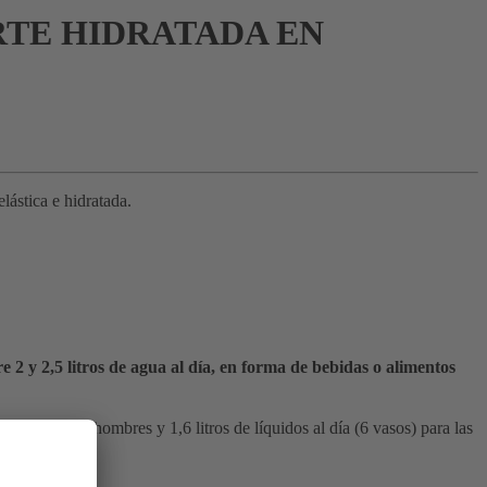
RTE HIDRATADA EN
lástica e hidratada.
e 2 y 2,5 litros de agua al día, en forma de bebidas o alimentos
sos) para los hombres y 1,6 litros de líquidos al día (6 vasos) para las