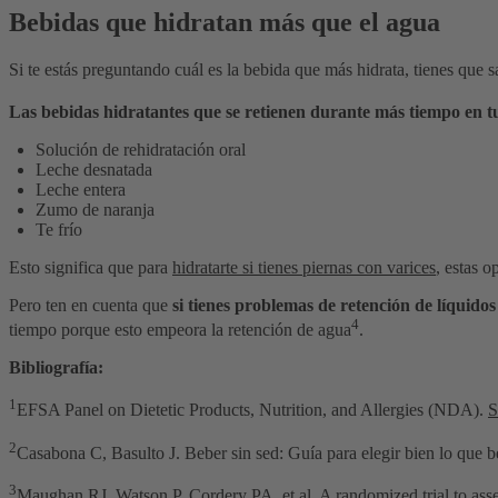
Bebidas que hidratan más que el agua
Si te estás preguntando cuál es la bebida que más hidrata, tienes que s
Las bebidas hidratantes que se retienen durante más tiempo en t
Solución de rehidratación oral
Leche desnatada
Leche entera
Zumo de naranja
Te frío
Esto significa que para
hidratarte si tienes piernas con varices
, estas o
Pero ten en cuenta que
si tienes problemas de retención de líquidos
4
tiempo porque esto empeora la retención de agua
.
Bibliografía:
1
EFSA Panel on Dietetic Products, Nutrition, and Allergies (NDA).
S
2
Casabona C, Basulto J. Beber sin sed: Guía para elegir bien lo que b
3
Maughan RJ, Watson P, Cordery PA, et al.
A randomized trial to ass