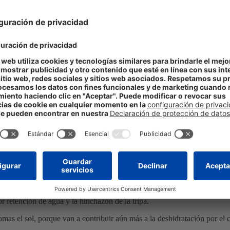
o si practicas actividad física de forma regular por los
efectos del calo
2
cuados de frutas y hortalizas, las infusiones y los caldos vegetales
:
de azúcar menor que un refresco y una gran cantidad de vitaminas y mine
mbién te ayudará a mantenerte bien hidratada: escoge la infusión que me
anís estrellado están indicados cuando tienes muchos gases intestinales.
tu ingesta de líquidos: prepárate un caldo vegetal casero a partir de dif
2
an y deshidratan
:
trientes, nada de fibra y mucho azúcar.
d de azúcares.
cción de orina, lo que facilita que elimines hasta el triple de agua de 
 retención de agua y la hinchazón de la tripa.
mas el sol, porque van a contribuir aún más a la deshidratación por el c