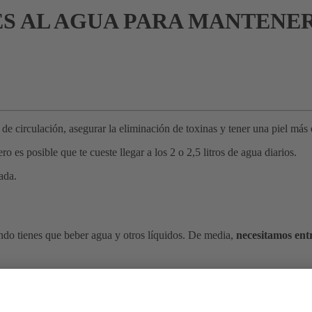
S AL AGUA PARA MANTENE
e circulación, asegurar la eliminación de toxinas y tener una piel más e
 es posible que te cueste llegar a los 2 o 2,5 litros de agua diarios.
ada.
ándo tienes que beber agua y otros líquidos. De media,
necesitamos entr
ante, de los alimentos. Esto equivale a 2 litros de líquidos al día (8 va