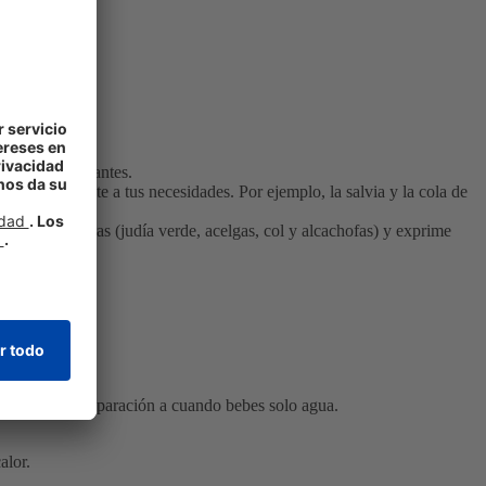
r en el cuerpo
.
rales antioxidantes.
jor se adapte a tus necesidades. Por ejemplo, la salvia y la cola de
erentes verduras (judía verde, acelgas, col y alcachofas) y exprime
tu cuerpo en comparación a cuando bebes solo agua.
alor.