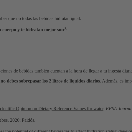
aber que no todas las bebidas hidratan igual.
3
u cuerpo y te hidratan mejor son
:
pciones de bebidas también cuentan a la hora de llegar a tu ingesta diar
 no debes sobrepasar los 2 litros de líquidos diarios
. Además, es impo
cientific Opinion on Dietary Reference Values for water
.
EFSA Journa
ebes. 2020; Paidós.
ess the potential of different beverages to affect hydration status: deve