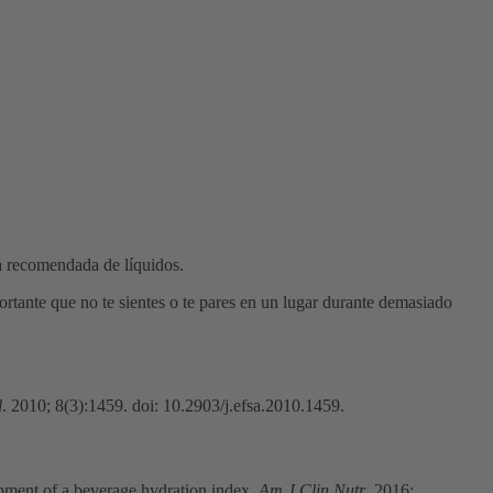
ia recomendada de líquidos.
rtante que no te sientes o te pares en un lugar durante demasiado
l
. 2010; 8(3):1459. doi: 10.2903/j.efsa.2010.1459.
lopment of a beverage hydration index
.
Am J Clin Nutr
. 2016;