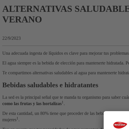
ALTERNATIVAS SALUDABLE
VERANO
22/9/2023
Una adecuada ingesta de líquidos es clave para mejorar tus problemas d
El agua siempre es la bebida de elección para mantenerte hidratada. Pero
Te compartimos alternativas saludables al agua para mantenerte hidrat
Bebidas saludables e hidratantes
La sed es la principal señal que te manda tu organismo para saber cu
1
como las frutas y las hortalizas
.
De esta cantidad, un 80% tiene que proceder de las bebidas y el 20% rest
1
mujeres
.