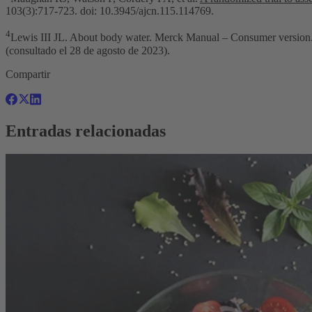
103(3):717-723. doi: 10.3945/ajcn.115.114769.
4
Lewis III JL. About body water. Merck Manual – Consumer version
(consultado el 28 de agosto de 2023).
Compartir
Entradas relacionadas