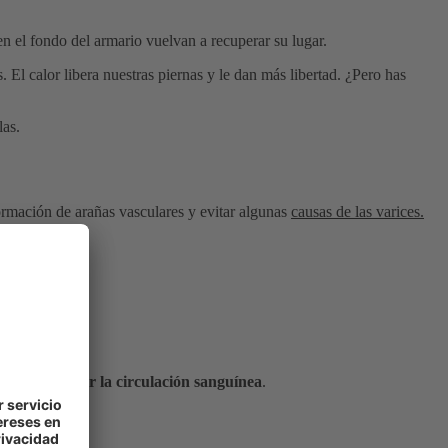
n el fondo del armario vuelvan a recuperar su lugar.
s. El calor libera nuestras piernas y le dan más libertad. ¿Pero has
las.
ormación de arañas vasculares y evitar algunas
causas de las varices.
dan a mejorar la circulación sanguínea
.