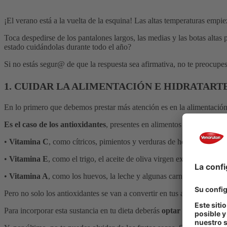
¡El verano está a la vuelta de la esquina! Las altas temperaturas emp
Toca despedirse de los pantalones largos, las medias y las botas altas p
estado cuidándolas durante todo el año?
Si no estás segur@ de que la respuesta sea afirmativa, no te preocupe
1. CUIDAR LA ALIMENTACIÓN E HIDRATART
En lo primero que debemos prestar más atención es en la alimentación
Es el caso de los antioxidantes
, presentes en alimentos ricos en:
•
Vitamina C
, como cítricos, pimientos y verduras de hoja verde.
•
Vitamina E
, como el trigo, el aceite de oliva virgen extra o las ver
•
Vitamina A
, como los huevos, la leche y algunas carnes.
Pero no solo los antioxidantes se van a convertir en tus aliados para c
Para incorporar esta sustancia en tu dieta deberás
optar por la versió