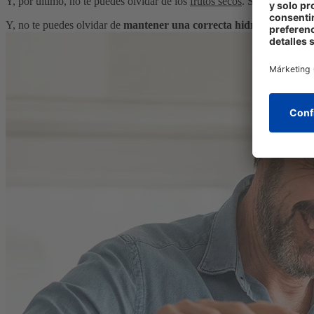
Y, por último, no te puedes olvidar de los
frutos secos
. Sus grasas son
Y, no te puedes olvidar de
mantener una correcta hidratación
. El 