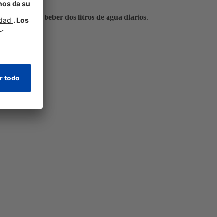
o es importante
beber dos litros de agua diarios
.