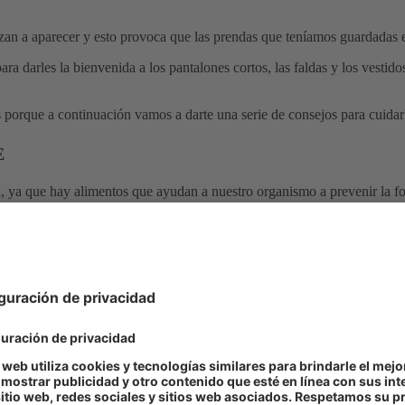
iezan a aparecer y esto provoca que las prendas que teníamos guardadas e
ara darles la bienvenida a los pantalones cortos, las faldas y los vestido
s porque a continuación vamos a darte una serie de consejos para cuidar
E
, ya que hay alimentos que ayudan a nuestro organismo a prevenir la f
duras amarillas-anaranjadas.
uidar tus piernas, también lo serán los
alimentos ricos en fibra
que
ayu
n integral de la pasta y el pan
.