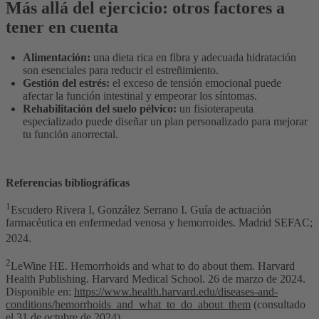
Más allá del ejercicio: otros factores a
tener en cuenta
Alimentación:
una dieta rica en fibra y adecuada hidratación
son esenciales para reducir el estreñimiento.
Gestión del estrés:
el exceso de tensión emocional puede
afectar la función intestinal y empeorar los síntomas.
Rehabilitación del suelo pélvico:
un fisioterapeuta
especializado puede diseñar un plan personalizado para mejorar
tu función anorrectal.
Referencias bibliográficas
1
Escudero Rivera I, González Serrano I. Guía de actuación
farmacéutica en enfermedad venosa y hemorroides. Madrid SEFAC;
2024.
2
LeWine HE. Hemorrhoids and what to do about them. Harvard
Health Publishing. Harvard Medical School. 26 de marzo de 2024.
Disponible en:
https://www.health.harvard.edu/diseases-and-
conditions/hemorrhoids_and_what_to_do_about_them
(consultado
el 31 de octubre de 2024).