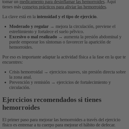
tomar un
medicamento para desinflamar las hemorroides
. Aquí
tienes más
consejos prácticos para aliviar las hemorroides
.
La clave está en la
intensidad y el tipo de ejercicio
.
Moderado y regular
→ mejora la circulación, previene el
estreñimiento y fortalece el suelo pélvico.
Excesivo o mal realizado
→ aumenta la presión abdominal y
puede empeorar los síntomas o favorecer la aparición de
hemorroides.
Por eso es importante adaptar la actividad física a la fase en la que te
encuentres:
Crisis hemorroidal → ejercicios suaves, sin presión directa sobre
la zona anal.
Prevención y remisión → ejercicios de fortalecimiento y
circulación.
Ejercicios recomendados si tienes
hemorroides
El primer paso para mejorar las hemorroides a través del ejercicio
físico es entrenar a tu cuerpo para mejorar el hábito de defecar.