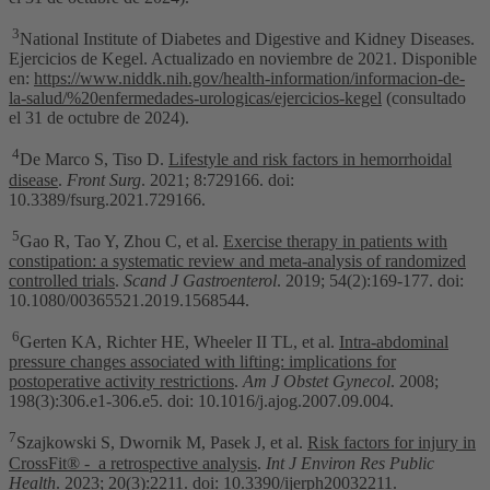
3
National Institute of Diabetes and Digestive and Kidney Diseases.
Ejercicios de Kegel. Actualizado en noviembre de 2021. Disponible
en:
https://www.niddk.nih.gov/health-information/informacion-de-
la-salud/%20enfermedades-urologicas/ejercicios-kegel
(consultado
el 31 de octubre de 2024).
4
De Marco S, Tiso D.
Lifestyle and risk factors in hemorrhoidal
disease
.
Front Surg
. 2021; 8:729166. doi:
10.3389/fsurg.2021.729166.
5
Gao R, Tao Y, Zhou C, et al.
Exercise therapy in patients with
constipation: a systematic review and meta-analysis of randomized
controlled trials
.
Scand J Gastroenterol
. 2019; 54(2):169-177. doi:
10.1080/00365521.2019.1568544.
6
Gerten KA, Richter HE, Wheeler II TL, et al.
Intra-abdominal
pressure changes associated with lifting: implications for
postoperative activity restrictions
.
Am J Obstet Gynecol
. 2008;
198(3):306.e1-306.e5. doi: 10.1016/j.ajog.2007.09.004.
7
Szajkowski S, Dwornik M, Pasek J, et al.
Risk factors for injury in
CrossFit® - a retrospective analysis
.
Int J Environ Res Public
Health
. 2023; 20(3):2211. doi: 10.3390/ijerph20032211.