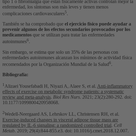
tipo 1 o fibromialgia que están físicamente activas controlan mejor la
enfermedad, los síntomas son más leves y tienen menos
5
complicaciones cardiovasculares
.
También se ha comprobado que
el ejercicio físico puede ayudar a
prevenir algunos de los efectos secundarios provocados por los
medicamentos
que se utilizan para tratar las enfermedades
6
autoinmunes
.
Sin embargo, se estima que solo un 35% de las personas con
enfermedades autoinmunes alcanzan los mínimos de actividad física
6
recomendados por la Organización Mundial de la Salud
.
Bibliografía:
1
Alizaei Yousefabadi H, Niyazi A, Alaee S, et al.
Anti-inflammatory
effects of exercise on metabolic syndrome patients: a systematic
review and meta-analysis
.
Biol Res Nurs
. 2021; 23(2):280-292. doi:
10.1177/1099800420958068.
2
Wedell-Neergaard AS, Lehrskov LL, Christensen RH, et al.
Exercise-induced changes in visceral adipose tissue mass are
regulated by IL-6 signaling: a randomized controlled trial
.
Cell
Metab
. 2019; 29(4):844-855.e3. doi: 10.1016/j.cmet.2018.12.007.