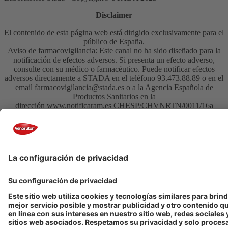
Disclaimer
El contenido de esta página web está dirigido exclusivamente para el
público de España.
Aviso de farmacovigilancia: Este canal no ha sido diseñado para la
notificación de efectos adversos. Si presenta un efecto adverso,
consulte con su médico o farmacéutico. Puede notificar efectos
adversos directamente a STADA en el teléfono 93.473.88.89 o en el
email
farmacovigilancia@stada.es
o a la Agencia Española de
Productos Sanitarios en la
dirección
www.notificaram.es
CHESP/CHVNRTN/0011/16a