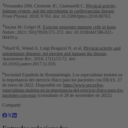
3
Fernandez DM, Clemente JC, Giannarelli C.
Physical activity,
immune system, and the microbiome in cardiovascular disease
.
Front Physiol
. 2018; 9:763. doi: 10.3389/fphys.2018.00763.
4
Saçma M, Geiger H.
Exercise generates immune cells in bone
.
Nature
. 2021; 591(7850):371-372. doi: 10.1038/d41586-021-
00419-y.
5
Sharif K, Watad A, Luigi Bragazzi N, et al.
Physical activity and
autoimmune diseases: get moving and manage the disease
.
Autoimmun Rev
. 2018; 17(1):53-72. doi:
10.1016/j.autrev.2017.11.010.
6
Sociedad Española de Reumatología. Los especialistas insisten en
la importancia del ejercicio físico para los pacientes con ERAS. 27
de enero de 2022. Disponible en:
https://www.ser.es/los-
especialistas-insisten-en-la-importancia-del-ejercicio-fisico-para-los-
pacientes-con-eras/
(consultado el 28 de noviembre de 2022).
Compartir