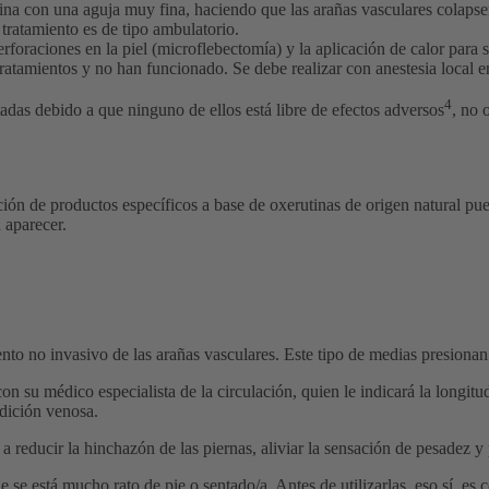
lina con una aguja muy fina, haciendo que las arañas vasculares colapse
 tratamiento es de tipo ambulatorio.
foraciones en la piel (microflebectomía) y la aplicación de calor para s
ratamientos y no han funcionado. Se debe realizar con anestesia local e
4
tadas debido a que ninguno de ellos está libre de efectos adversos
, no 
ración de productos específicos a base de oxerutinas de origen natural p
a aparecer.
o no invasivo de las arañas vasculares. Este tipo de medias presionan l
 su médico especialista de la circulación, quien le indicará la longitud
dición venosa.
reducir la hinchazón de las piernas, aliviar la sensación de pesadez y 
se está mucho rato de pie o sentado/a. Antes de utilizarlas, eso sí, es 