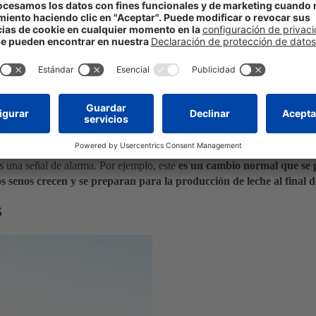
jillas. A diferencia de las varices de las piernas, las arañas vasculares 
 cara es evitar su aparición
. Para ello, tienes que protegerte de la exp
3
r extremo, como por ejemplo las saunas
.
iciales del pecho se ven más marcados a través de la piel.
r unas líneas finas parecidas a un laberinto que se pueden acompañar de 
s una señal de alarma. Por ejemplo, este
es un cambio normal que se p
los senos crecen y se preparan para la producción de leche al final
S