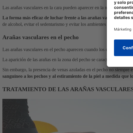
Las arañas vasculares en la cara pueden aparecer en la nariz y en las me
La forma más eficaz de luchar frente a las arañas vasculares en la
de alcohol, evitar el sedentarismo y evitar los ambientes con un calo
Arañas vasculares en el pecho
Las arañas vasculares en el pecho aparecen cuando los capilares superf
La aparición de las arañas en la zona del pecho se caracterizan por se
Sin embargo, la presencia de venas azuladas en el pecho no siempre e
sanguíneo a los pechos y al estiramiento de la piel a medida que 
TRATAMIENTO DE LAS ARAÑAS VASCULARE