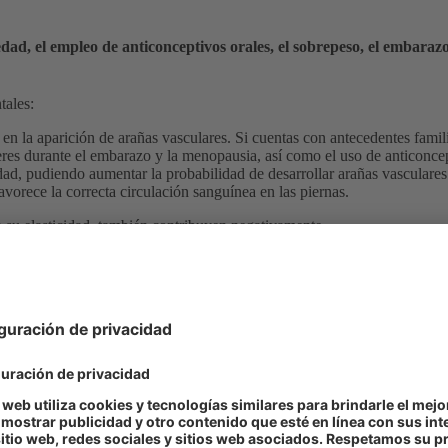
edad, el empleo de anticonceptivos orales, el sobrepeso, el embara
tales:
 en la aparición de arañas vasculares. Si cuentas con antecedentes famil
s durante el embarazo y la menopausia, así como el uso de anticoncepti
dad, pudiendo aumentar la probabilidad de desarrollar arañas vasculares
avorece la correcta circulación sanguínea en las piernas.
a su elasticidad, también contribuyen negativamente.
as, debido a que las válvulas de las
venas safenas
de las piernas no
es de color azul, este color es debido a que la sangre que se encuentra e
 el profesional de la salud a través de observar tus piernas mientras est
3
us venas y así poder detectar coágulos sanguíneos
.