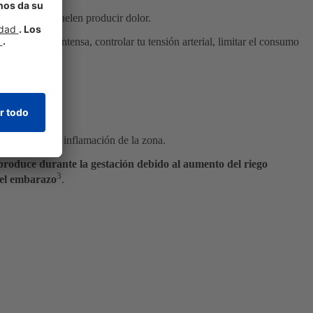
de la cara no suelen producir dolor.
osición al sol intensa, controlar tu tensión arterial, limitar el consumo
picor y/o leve inflamación de la zona.
roduce durante la gestación debido al aumento del riego
3
 del embarazo
.