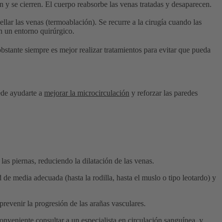
n y se cierren. El cuerpo reabsorbe las venas tratadas y desaparecen.
ellar las venas (termoablación). Se recurre a la cirugía cuando las
n un entorno quirúrgico.
obstante siempre es mejor realizar tratamientos para evitar que pueda
uede ayudarte a
mejorar la microcirculación
y reforzar las paredes
as piernas, reduciendo la dilatación de las venas.
 de media adecuada (hasta la rodilla, hasta el muslo o tipo leotardo) y
prevenir la progresión de las arañas vasculares.
conveniente consultar a un especialista en circulación sanguínea, y