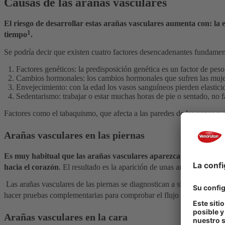
Causas de las arañas vasculares
El riesgo de desarrollar estas arañas vasculares aumenta con: la 
1
tiempo
.
Se podría decir que existen cuatro factores desencadenantes fundamen
Factores genéticos: la predisposición genética es un factor de peso
Cambios hormonales: los cambios hormonales que sufren las mujere
Envejecimiento: con la edad los vasos sanguíneos pierden elastici
Sedentarismo: trabajar o estar muchas horas de pie o sentado, no f
Factores como el tabaquismo, que afecta a las paredes de las venas y 
Arañas vasculares en las piernas
Es muy habitual que las arañas vasculares aparezcan en las piern
hacia el corazón
. El resultado es la aparición de unas arañas vascular
Las arañas vasculares de las piernas se diagnostican a simple vista por
hacer pruebas complementarias para comprobar el flujo sanguíneo de t
Arañas vasculares en la cara