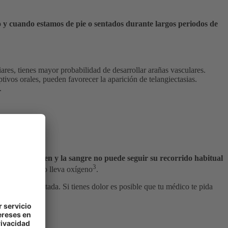
zo y cuando estamos de pie o sentados durante largos periodos de
iares, tienes mayor probabilidad de desarrollar arañas vasculares.
vos orales, pueden favorecer la aparición de telangiectasias.
.
 funcionan bien y la sangre no puede seguir su recorrido habitual
3
n su interior no lleva oxígeno
.
ás parada o sentada. Si tienes dolor es posible que tu médico te pida