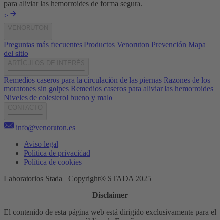
para aliviar las hemorroides de forma segura.
>
VENORUTON
Preguntas más frecuentes
Productos Venoruton
Prevención
Mapa
del sitio
ARTÍCULOS DE INTERÉS
Remedios caseros para la circulación de las piernas
Razones de los
moratones sin golpes
Remedios caseros para aliviar las hemorroides
Niveles de colesterol bueno y malo
CONTACTO
info@venoruton.es
Aviso legal
Politica de privacidad
Política de cookies
Laboratorios Stada Copyright® STADA 2025
Disclaimer
El contenido de esta página web está dirigido exclusivamente para el