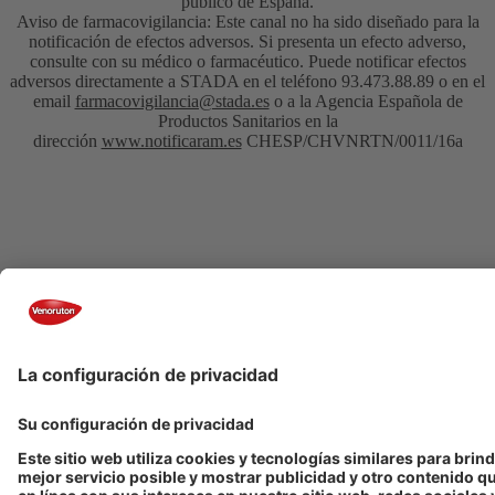
público de España.
Aviso de farmacovigilancia: Este canal no ha sido diseñado para la
notificación de efectos adversos. Si presenta un efecto adverso,
consulte con su médico o farmacéutico. Puede notificar efectos
adversos directamente a STADA en el teléfono 93.473.88.89 o en el
email
farmacovigilancia@stada.es
o a la Agencia Española de
Productos Sanitarios en la
dirección
www.notificaram.es
CHESP/CHVNRTN/0011/16a