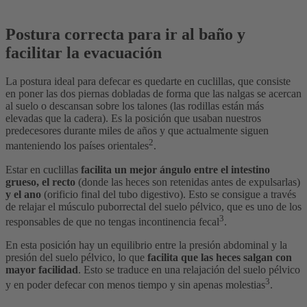
Postura correcta para ir al baño y
facilitar la evacuación
La postura ideal para defecar es quedarte en cuclillas, que consiste
en poner las dos piernas dobladas de forma que las nalgas se acercan
al suelo o descansan sobre los talones (las rodillas están más
elevadas que la cadera). Es la posición que usaban nuestros
predecesores durante miles de años y que actualmente siguen
2
manteniendo los países orientales
.
Estar en cuclillas
facilita un mejor ángulo entre el intestino
grueso, el recto
(donde las heces son retenidas antes de expulsarlas)
y el ano
(orificio final del tubo digestivo). Esto se consigue a través
de relajar el músculo puborrectal del suelo pélvico, que es uno de los
3
responsables de que no tengas incontinencia fecal
.
En esta posición hay un equilibrio entre la presión abdominal y la
presión del suelo pélvico, lo que
facilita que las heces salgan con
mayor facilidad
. Esto se traduce en una relajación del suelo pélvico
3
y en poder defecar con menos tiempo y sin apenas molestias
.