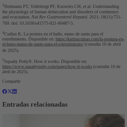
3
Heitmann PT, Vollebregt PF, Knowles CH, et al. Understanding
the physiology of human defaecation and disorders of continence
and evacuation.
Nat Rev Gastroenterol Hepatol
. 2021; 18(11):751-
769. doi: 10.1038/s41575-021-00487-5.
4
Cuiñas K. La postura en el baño, mano de santo para el
estreñimiento. Disponible en:
https://karinacuinas.com/la-postura-en-
el-bano-mano-de-santo-para-el-estrenimiento/
(consulta 10 de abril
de 2025).
5
Squatty Potty®. How it works. Disponible en:
https://www.squattypotty.com/pages/how-it-works
(consulta 10 de
abril de 2025).
Compartir
Entradas relacionadas