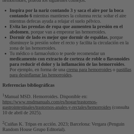
hemorroides, prueba los siguientes consejos:
Inspira por la nariz contando 3 y saca el aire por la boca
contando 6
mientras mantienes la columna recta: soltar el aire
mientras defecas ayuda a relajar el suelo pélvico.
Evita las prendas de ropa que aumenten la presión en el
abdomen
, porque van a empeorar las hemorroides.
Dormir de lado es mejor que dormir de espaldas
, porque
disminuye la presión sobre el recto y facilita la circulación en la
zona de las hemorroides.
Tu médico o farmacéutico te puede recomendar un
medicamento con extracto de corteza de roble o flavonoides
para reducir el dolor y la inflamación de las hemorroides
.
Por ejemplo, en forma de una
crema para hemorroides
o
pastillas
para desinflamar las hemorroides
.
Referencias bibliográficas
1
Manual MSD. Hemorroides. Disponible en:
https://www.msdmanuals.com/es/hogar/trastornos-
gastrointestinales/trastornos-anales-y-rectales/hemorroides
(consulta
10 de abril de 2025).
2
Cuiñas K. Tripas en acción. 2023; Barcelona: Vergara (Penguin
Random House Grupo Editorial).