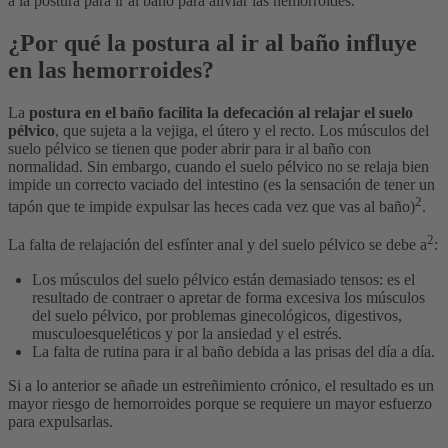
a la postura para ir al baño para aliviar las hemorroides.
¿Por qué la postura al ir al baño influye
en las hemorroides?
La
postura en el baño facilita la defecación al relajar el suelo
pélvico
, que sujeta a la vejiga, el útero y el recto. Los músculos del
suelo pélvico se tienen que poder abrir para ir al baño con
normalidad. Sin embargo, cuando el suelo pélvico no se relaja bien
impide un correcto vaciado del intestino (es la sensación de tener un
2
tapón que te impide expulsar las heces cada vez que vas al baño)
.
2
La falta de relajación del esfínter anal y del suelo pélvico se debe a
:
Los músculos del suelo pélvico están demasiado tensos: es el
resultado de contraer o apretar de forma excesiva los músculos
del suelo pélvico, por problemas ginecológicos, digestivos,
musculoesqueléticos y por la ansiedad y el estrés.
La falta de rutina para ir al baño debida a las prisas del día a día.
Si a lo anterior se añade un estreñimiento crónico, el resultado es un
mayor riesgo de hemorroides porque se requiere un mayor esfuerzo
para expulsarlas.