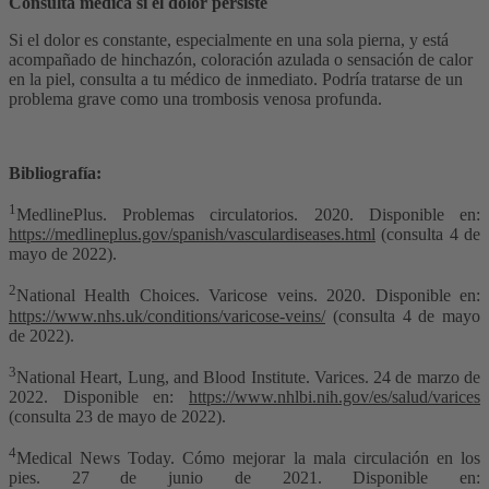
Consulta médica si el dolor persiste
Si el dolor es constante, especialmente en una sola pierna, y está
acompañado de hinchazón, coloración azulada o sensación de calor
en la piel, consulta a tu médico de inmediato. Podría tratarse de un
problema grave como una trombosis venosa profunda.
Bibliografía:
1
MedlinePlus. Problemas circulatorios. 2020. Disponible en:
https://medlineplus.gov/spanish/vasculardiseases.html
(consulta 4 de
mayo de 2022).
2
National Health Choices. Varicose veins. 2020. Disponible en:
https://www.nhs.uk/conditions/varicose-veins/
(consulta 4 de mayo
de 2022).
3
National Heart, Lung, and Blood Institute. Varices. 24 de marzo de
2022. Disponible en:
https://www.nhlbi.nih.gov/es/salud/varices
(consulta 23 de mayo de 2022).
4
Medical News Today. Cómo mejorar la mala circulación en los
pies. 27 de junio de 2021. Disponible en: