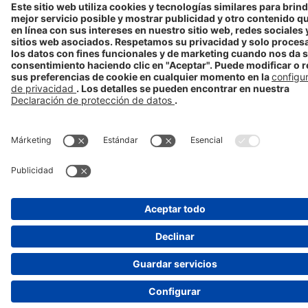
Disclaimer
El contenido de esta página web está dirigido exclusivamente para el
público de España.
Aviso de farmacovigilancia: Este canal no ha sido diseñado para la
notificación de efectos adversos. Si presenta un efecto adverso,
consulte con su médico o farmacéutico. Puede notificar efectos
adversos directamente a STADA en el teléfono 93.473.88.89 o en el
email
farmacovigilancia@stada.es
o a la Agencia Española de
Productos Sanitarios en la
dirección
www.notificaram.es
CHESP/CHVNRTN/0011/16a