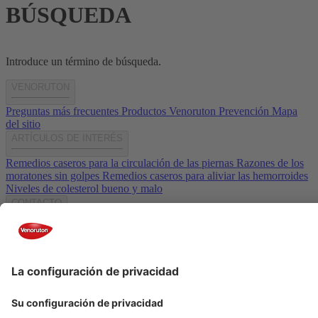
BÚSQUEDA
Introduce un término de búsqueda.
VENORUTON
Preguntas más frecuentes
Productos Venoruton
Prevención
Mapa
del sitio
ARTÍCULOS DE INTERÉS
Remedios caseros para la circulación de las piernas
Razones de los
moratones sin golpes
Remedios caseros para aliviar las hemorroides
Niveles de colesterol bueno y malo
CONTACTO
info@venoruton.es
Aviso legal
Politica de privacidad
Política de cookies
Laboratorios Stada Copyright® STADA 2025