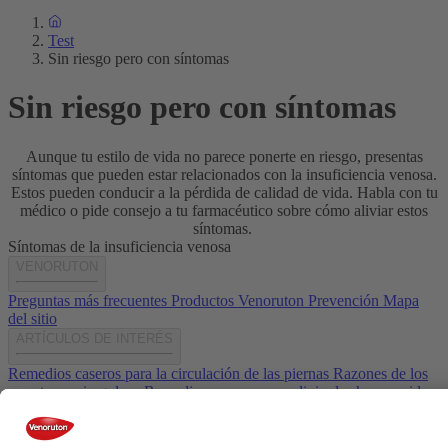
Test
Sin riesgo pero con síntomas
Sin riesgo pero con síntomas
Aunque tu estilo de vida no parece ponerte en riesgo, presentas
síntomas que pueden estar relacionados con la insuficiencia venosa.
Estos pueden conducir a la pérdida de calidad de vida. Habla con tu
médico o pide consejo a tu farmacéutico sobre cómo aliviar estos
síntomas.
Síntomas de la insuficiencia venosa
VENORUTON
Preguntas más frecuentes
Productos Venoruton
Prevención
Mapa
del sitio
ARTÍCULOS DE INTERÉS
Remedios caseros para la circulación de las piernas
Razones de los
moratones sin golpes
Remedios caseros para aliviar las hemorroides
Niveles de colesterol bueno y malo
CONTACTO