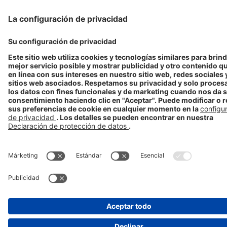
info@venoruton.es
Aviso legal
Politica de privacidad
Política de cookies
Laboratorios Stada Copyright® STADA 2025
Disclaimer
El contenido de esta página web está dirigido exclusivamente para el
público de España.
Aviso de farmacovigilancia: Este canal no ha sido diseñado para la
notificación de efectos adversos. Si presenta un efecto adverso,
consulte con su médico o farmacéutico. Puede notificar efectos
adversos directamente a STADA en el teléfono 93.473.88.89 o en el
email
farmacovigilancia@stada.es
o a la Agencia Española de
Productos Sanitarios en la
dirección
www.notificaram.es
CHESP/CHVNRTN/0011/16a