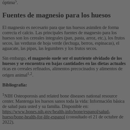
5
óptima
.
Fuentes de magnesio para los huesos
El magnesio es necesario para que tus huesos asimilen de forma
correcta el calcio. Las principales fuentes de magnesio para los
huesos son los cereales integrales (pan, pasta, arroz, etc.), los frutos
secos, las verduras de hoja verde (lechuga, berros, espinacas), el
aguacate, las pipas, las legumbres y los frutos secos.
Sin embargo,
el magnesio suele ser el nutriente olvidado de los
huesos y se encuentra en bajas cantidades en las dietas actuales
ricas en cereales refinados, alimentos precocinados y alimentos de
1,2
origen animal
.
Bibliografía:
1
NIH Osteoporosis and related bone diseases national resource
center. Mantenga los huesos sanos toda la vida: Información básica
de salud para usted y su familia. Disponible en:
https://www.bones.nih.gov/health-info/bone/espanol/salud-
hueso/bone-health-for-life-espanol
(consultado el 21 de octubre de
2022).