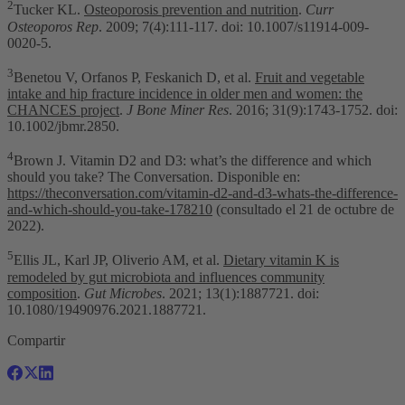
2
Tucker KL.
Osteoporosis prevention and nutrition
.
Curr
Osteoporos Rep
. 2009; 7(4):111-117. doi: 10.1007/s11914-009-
0020-5.
3
Benetou V, Orfanos P, Feskanich D, et al.
Fruit and vegetable
intake and hip fracture incidence in older men and women: the
CHANCES project
.
J Bone Miner Res
. 2016; 31(9):1743-1752. doi:
10.1002/jbmr.2850.
4
Brown J. Vitamin D2 and D3: what’s the difference and which
should you take? The Conversation. Disponible en:
https://theconversation.com/vitamin-d2-and-d3-whats-the-difference-
and-which-should-you-take-178210
(consultado el 21 de octubre de
2022).
5
Ellis JL, Karl JP, Oliverio AM, et al.
Dietary vitamin K is
remodeled by gut microbiota and influences community
composition
.
Gut Microbes
. 2021; 13(1):1887721. doi:
10.1080/19490976.2021.1887721.
Compartir