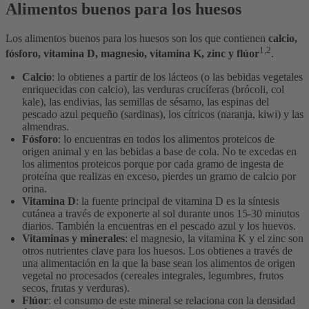
Alimentos buenos para los huesos
Los alimentos buenos para los huesos son los que contienen
calcio,
1,2
fósforo, vitamina D, magnesio, vitamina K, zinc y flúor
.
Calcio
: lo obtienes a partir de los lácteos (o las bebidas vegetales
enriquecidas con calcio), las verduras crucíferas (brócoli, col
kale), las endivias, las semillas de sésamo, las espinas del
pescado azul pequeño (sardinas), los cítricos (naranja, kiwi) y las
almendras.
Fósforo
: lo encuentras en todos los alimentos proteicos de
origen animal y en las bebidas a base de cola. No te excedas en
los alimentos proteicos porque por cada gramo de ingesta de
proteína que realizas en exceso, pierdes un gramo de calcio por
orina.
Vitamina D
: la fuente principal de vitamina D es la síntesis
cutánea a través de exponerte al sol durante unos 15-30 minutos
diarios. También la encuentras en el pescado azul y los huevos.
Vitaminas y minerales
: el magnesio, la vitamina K y el zinc son
otros nutrientes clave para los huesos. Los obtienes a través de
una alimentación en la que la base sean los alimentos de origen
vegetal no procesados (cereales integrales, legumbres, frutos
secos, frutas y verduras).
Flúor
: el consumo de este mineral se relaciona con la densidad