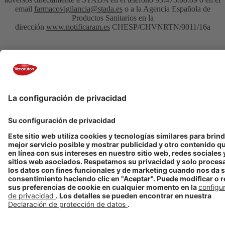
email
farmacovigilancia@stada.es
o a la Agencia Española de
Productos Sanitarios en la
dirección
www.notificaram.es
CHESP/CHVNRTN/0011/16a