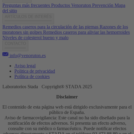
Preguntas más frecuentes
Productos Venoruton
Prevención
Mapa
del sitio
ARTÍCULOS DE INTERÉS
Remedios caseros para la circulación de las piernas
Razones de los
moratones sin golpes
Remedios caseros para aliviar las hemorroides
Niveles de colesterol bueno y malo
CONTACTO
info@venoruton.es
Aviso legal
Politica de privacidad
Política de cookies
Laboratorios Stada Copyright® STADA 2025
Disclaimer
El contenido de esta página web está dirigido exclusivamente para el
público de España.
Aviso de farmacovigilancia: Este canal no ha sido diseñado para la
notificación de efectos adversos. Si presenta un efecto adverso,
consulte con su médico o farmacéutico. Puede notificar efectos
adversos directamente a STADA en el teléfono 93.473.88.89 o en el