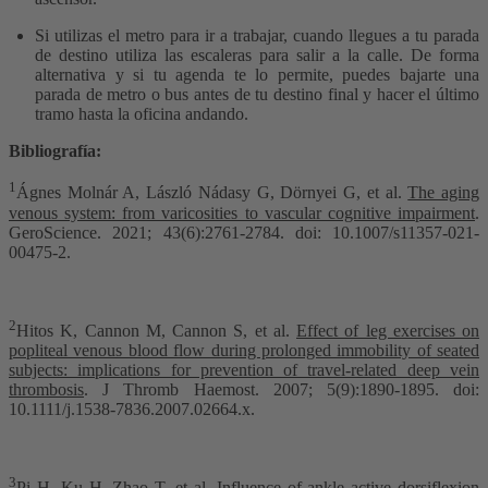
Si utilizas el metro para ir a trabajar, cuando llegues a tu parada
de destino utiliza las escaleras para salir a la calle. De forma
alternativa y si tu agenda te lo permite, puedes bajarte una
parada de metro o bus antes de tu destino final y hacer el último
tramo hasta la oficina andando.
Bibliografía:
1
Ágnes Molnár A, László Nádasy G, Dörnyei G, et al.
The aging
venous system: from varicosities to vascular cognitive impairment
.
GeroScience
. 2021; 43(6):2761-2784. doi: 10.1007/s11357-021-
00475-2.
2
Hitos K, Cannon M, Cannon S, et al.
Effect of leg exercises on
popliteal venous blood flow during prolonged immobility of seated
subjects: implications for prevention of travel-related deep vein
thrombosis
.
J Thromb Haemost
. 2007; 5(9):1890-1895. doi:
10.1111/j.1538-7836.2007.02664.x.
3
Pi H, Ku H, Zhao T, et al.
Influence of ankle active dorsiflexion