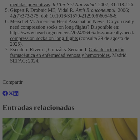
medidas preventivas
.
Inf Ter Sist Nac Salud
. 2007; 31:118-126.
Gispert P, Drobnic ME, Vidal R.
Arch Bronconeumol
. 2006;
42(7):373-375. doi: 10.1016/S1579-2129(06)60546-6.
Merschel M. American Heart Association News. Do you really
need compression socks on long flights? Disponible en:
https://www.heart.org/en/news/2024/06/05/do-you-really-need-
compression-socks-on-long-flights
(consulta 29 de agosto de
2025).
Escudero Rivera I, González Serrano I.
Guía de actuación
farmacéutica en enfermedad venosa y hemorroides
. Madrid
SEFAC; 2024.
Compartir
Entradas relacionadas