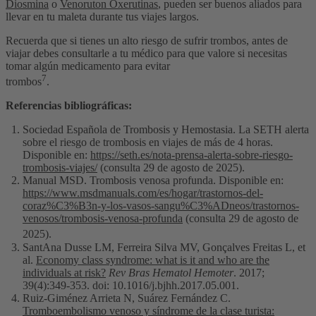
Diosmina
o
Venoruton Oxerutinas
, pueden ser buenos aliados para
llevar en tu maleta durante tus viajes largos.
Recuerda que si tienes un alto riesgo de sufrir trombos, antes de
viajar debes consultarle a tu médico para que valore si necesitas
tomar algún medicamento para evitar
7
trombos
.
Referencias bibliográficas:
Sociedad Española de Trombosis y Hemostasia. La SETH alerta
sobre el riesgo de trombosis en viajes de más de 4 horas.
Disponible en:
https://seth.es/nota-prensa-alerta-sobre-riesgo-
trombosis-viajes/
(consulta 29 de agosto de 2025).
Manual MSD. Trombosis venosa profunda. Disponible en:
https://www.msdmanuals.com/es/hogar/trastornos-del-
coraz%C3%B3n-y-los-vasos-sangu%C3%ADneos/trastornos-
venosos/trombosis-venosa-profunda
(consulta 29 de agosto de
2025).
SantAna Dusse LM, Ferreira Silva MV, Gonçalves Freitas L, et
al.
Economy class syndrome: what is it and who are the
individuals at risk?
Rev Bras Hematol Hemoter
. 2017;
39(4):349-353. doi: 10.1016/j.bjhh.2017.05.001.
Ruiz-Giménez Arrieta N, Suárez Fernández C.
Tromboembolismo venoso y síndrome de la clase turista: