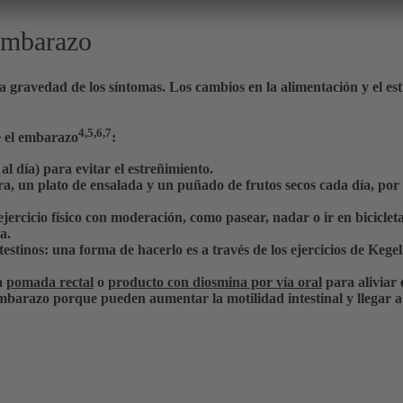
 embarazo
gravedad de los síntomas. Los cambios en la alimentación y el estil
4,5,6,7
e el embarazo
:
 al día) para evitar el estreñimiento
.
ra, un plato de ensalada y un puñado de frutos secos cada día
, por
jercicio físico con moderación
, como pasear, nadar o ir en bicicleta
da
.
testinos
: una forma de hacerlo es a través de los ejercicios de Kege
na
pomada rectal
o
producto con diosmina por vía oral
para aliviar 
embarazo
porque pueden aumentar la motilidad intestinal y llegar a 