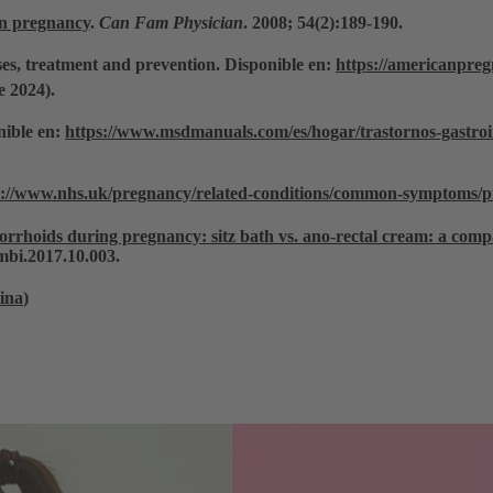
n pregnancy
.
Can Fam Physician
. 2008; 54(2):189-190.
s, treatment and prevention. Disponible en:
https://americanpre
e 2024).
ible en:
https://www.msdmanuals.com/es/hogar/trastornos-gastroint
s://www.nhs.uk/pregnancy/related-conditions/common-symptoms/pi
rrhoids during pregnancy: sitz bath vs. ano-rectal cream: a compa
ombi.2017.10.003.
ina
)