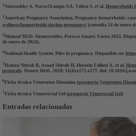
1
Staroselsky A, Nava-Ocampo AA, Vohra S, et al.
Hemorrhoids i
2
American Pregnancy Association. Pregnancy hemorrhoids: cause
wellness/hemorrhoids-during-pregnancy/
(consulta 24 de enero d
3
Manual MSD. Hemorroides. Parswa Ansari. Enero 2023. Dispon
de enero de 2024).
4
National Health System. Piles in pregnancy. Disponible en:
http
5
Hamza Shirah B, Asaad Shirah H, Hussein Fallata A, et al.
Hemo
protocols
.
Women Birth
. 2018; 31(4):e272-e277. doi: 10.1016/j.w
6
Ficha técnica Venoruton Diosmina (
prospecto Venoruton Diosm
7
Ficha técnica Venorrectal Gel (
prospecto Venorrectal Gel
)
Entradas relacionadas