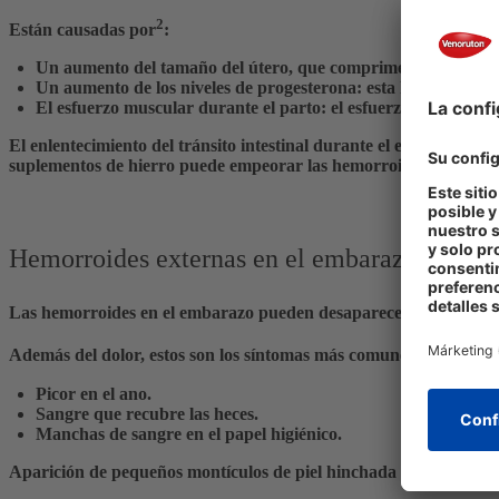
2
Están causadas por
:
Un
aumento del tamaño del útero
, que comprime la última par
Un
aumento de los niveles de progesterona
: esta hormona pro
El
esfuerzo muscular durante el parto
: el esfuerzo que reali
El enlentecimiento del tránsito intestinal durante el embarazo 
suplementos de hierro puede empeorar las hemorroides.
Hemorroides externas en el embarazo y dolo
Las hemorroides en el embarazo pueden desaparecer solas, pero 
Además del dolor, estos son los síntomas más comunes de las he
Picor en el ano.
Sangre que recubre las heces.
Manchas de sangre en el papel higiénico.
Aparición de pequeños montículos de piel hinchada de color azul 