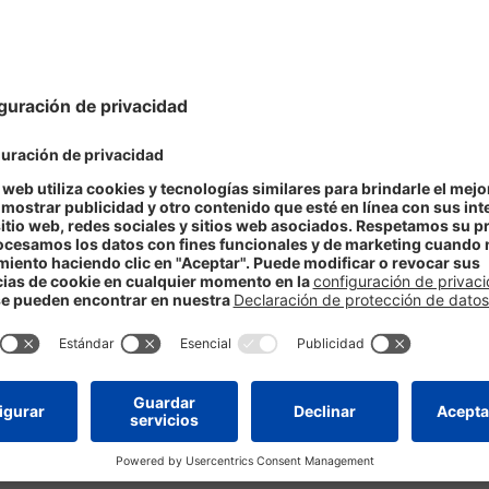
te del intestino y esto favorece la aparición de estreñimiento.
duce una dilatación de los vasos sanguíneos y debilita la pared de
zas durante el parto puede empeorar las hemorroides que aparecier
que se produce de forma normal en el embarazo debido al aumento d
r
hay veces que causan dolor o incluso sangrado.
3
morroides durante el embarazo
:
o rojo brillante que sobresalen por el ano (hemorroides externas).