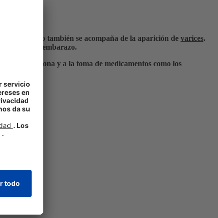
 las venas. Esto también se acompaña de la aparición de
varices
.
on durante el embarazo.
e la progesterona y a la toma de medicamentos como los