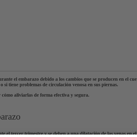
urante el embarazo debido a los cambios que se producen en el cu
 si tiene problemas de circulación venosa en sus piernas.
cómo aliviarlas de forma efectiva y segura.
barazo
l tercer trimestre y se deben a una dilatación de las venas en el 