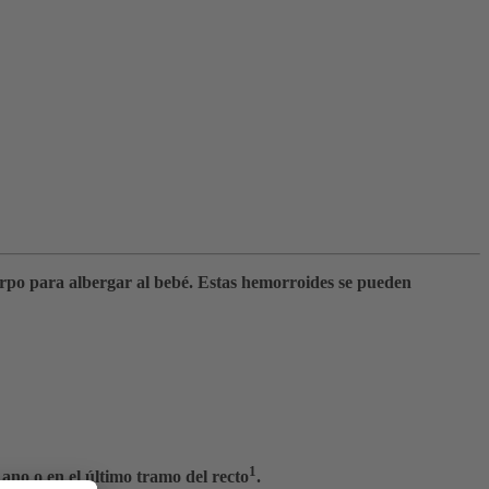
erpo para albergar al bebé. Estas hemorroides se pueden
1
ano o en el último tramo del recto
.