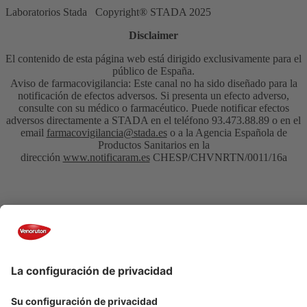
Laboratorios Stada Copyright® STADA 2025
Disclaimer
El contenido de esta página web está dirigido exclusivamente para el
público de España.
Aviso de farmacovigilancia: Este canal no ha sido diseñado para la
notificación de efectos adversos. Si presenta un efecto adverso,
consulte con su médico o farmacéutico. Puede notificar efectos
adversos directamente a STADA en el teléfono 93.473.88.89 o en el
email
farmacovigilancia@stada.es
o a la Agencia Española de
Productos Sanitarios en la
dirección
www.notificaram.es
CHESP/CHVNRTN/0011/16a