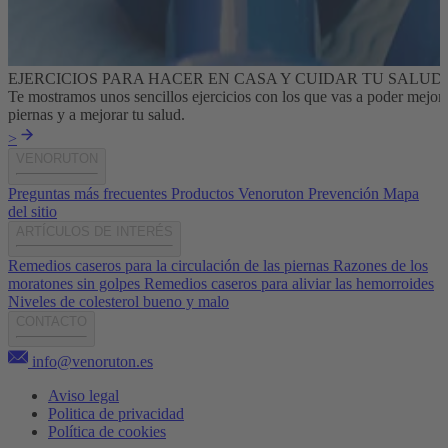
EJERCICIOS PARA HACER EN CASA Y CUIDAR TU SALUD
Te mostramos unos sencillos ejercicios con los que vas a poder mejora
piernas y a mejorar tu salud.
>
VENORUTON
Preguntas más frecuentes
Productos Venoruton
Prevención
Mapa
del sitio
ARTÍCULOS DE INTERÉS
Remedios caseros para la circulación de las piernas
Razones de los
moratones sin golpes
Remedios caseros para aliviar las hemorroides
Niveles de colesterol bueno y malo
CONTACTO
info@venoruton.es
Aviso legal
Politica de privacidad
Política de cookies