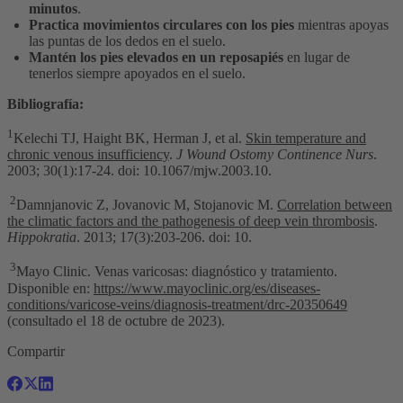
minutos
.
Practica movimientos circulares con los pies
mientras apoyas
las puntas de los dedos en el suelo.
Mantén los pies elevados en un reposapiés
en lugar de
tenerlos siempre apoyados en el suelo.
Bibliografía:
1
Kelechi TJ, Haight BK, Herman J, et al.
Skin temperature and
chronic venous insufficiency
.
J Wound Ostomy Continence Nurs
.
2003; 30(1):17-24. doi: 10.1067/mjw.2003.10.
2
Damnjanovic Z, Jovanovic M, Stojanovic M.
Correlation between
the climatic factors and the pathogenesis of deep vein thrombosis
.
Hippokratia
. 2013; 17(3):203-206. doi: 10.
3
Mayo Clinic. Venas varicosas: diagnóstico y tratamiento.
Disponible en:
https://www.mayoclinic.org/es/diseases-
conditions/varicose-veins/diagnosis-treatment/drc-20350649
(consultado el 18 de octubre de 2023).
Compartir