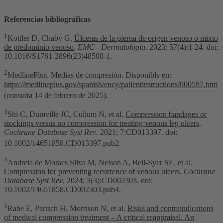
Referencias bibliográficas
1
Kottler D, Chaby G.
Úlceras de la pierna de origen venoso o mixto
de predominio venoso
.
EMC - Dermatología
. 2023; 57(4):1-24. doi:
10.1016/S1761-2896(23)48508-1.
2
MedlinePlus. Medias de compresión. Disponible en:
https://medlineplus.gov/spanish/ency/patientinstructions/000597.htm
(consulta 14 de febrero de 2025).
3
Shi C, Dumville JC, Cullum N, et al.
Compression bandages or
stockings versus no compression for treating venous leg ulcers
.
Cochrane Database Syst Rev
. 2021; 7:CD013397. doi:
10.1002/14651858.CD013397.pub2.
4
Andreia de Moraes Silva M, Nelson A, Bell-Syer SE, et al.
Compression for preventing recurrence of venous ulcers
.
Cochrane
Database Syst Rev
. 2024; 3(3):CD002303. doi:
10.1002/14651858.CD002303.pub4.
5
Rabe E, Partsch H, Morrison N, et al.
Risks and contraindications
of medical compression treatment – A critical reappraisal. An